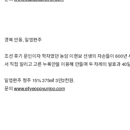
경북 안동, 일엽편주
조선 후기 문인이자 학자였던 농암 이현보 선생의 자손들이 600년 세
서 직접 말리고 고른 누룩만을 이용해 만들며 두 차례의 발효과 40
일엽편주 청주 15% 375㎖ 3만2천원.
문의
www.ellyeoppyunjoo.com