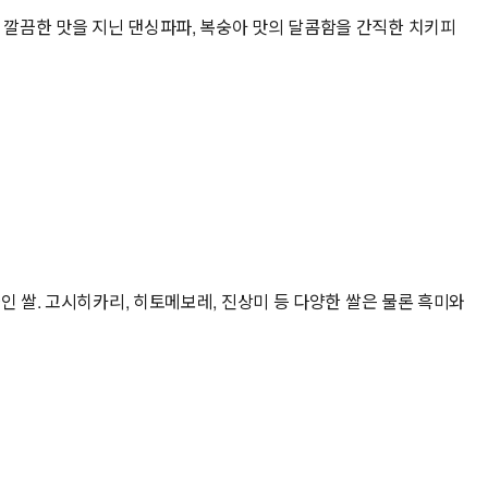
 깔끔한 맛을 지닌 댄싱파파, 복숭아 맛의 달콤함을 간직한 치키피
 쌀. 고시히카리, 히토메보레, 진상미 등 다양한 쌀은 물론 흑미와