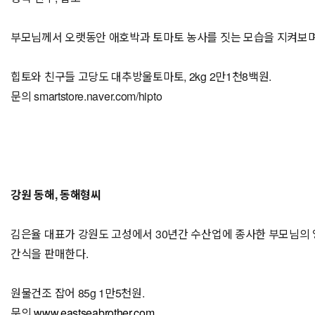
부모님께서 오랫동안 애호박과 토마토 농사를 짓는 모습을 지켜보며 자란
힙토와 친구들 고당도 대추방울토마토, 2kg 2만1천8백원.
문의 smartstore.naver.com/hipto
강원 동해, 동해형씨
김은율 대표가 강원도 고성에서 30년간 수산업에 종사한 부모님의 
간식을 판매한다.
원물건조 잡어 85g 1만5천원.
문의
www.eastseabrother.com