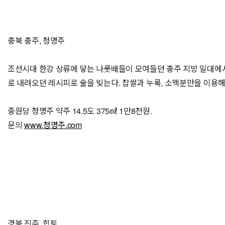
충북 충주, 청명주
조선시대 한강 상류에 닿는 나룻배들이 모여들던 충주 지방 일대에서는
로 내려오던 레시피로 술을 빚는다. 찹쌀과 누룩, 소맥분만을 이용해
중원당 청명주 약주 14.5도 375㎖ 1만8천원.
문의
www.청명주.com
경북 진주, 힙토